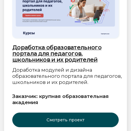
Наверх
Контакты
Контактный телефон:
+7 (495) 191-86-10
Адреса электронной почты:
info@studypulse.ru
info@pulsarcenter.ru
Режим работы:
Пн. — пт.: 10:00–19:00
Сб., вс.: выходной
Адрес:
127495, г. Москва, Долгопрудненское шоссе, 3