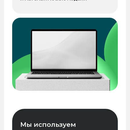
Заказать услугу
Почему выбирают нас?
Индивидуальный подход
Мы внимательно изучаем
потребности каждого клиента
и разрабатываем решения,
которые идеально подходят для
вашего бизнеса.
Качество и надежность
Мы придерживаемся строгих
стандартов качества на всех этапах