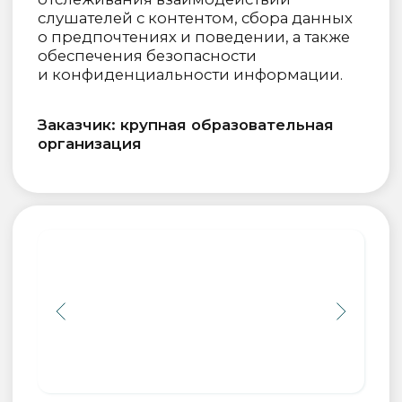
Обучение
Наши программы
Помощь и контакты
Отзывы
Преподаватели
Профориентация
Услуги
Аккредитация в Министерстве цифрового
развития, связи и массовых коммуникаций РФ
Банковские реквизиты:
ООО «Банк Точка»
РС: 40702810301500117191
КС: 30101810745374525104
БИК: 044525104
ИНН / КПП 9715405227 / 771501001,
ОГРН: 1217700396385
Основной ОКВЭД: Научные исследования и разработки
в области естественных и технических наук прочие (72.19)