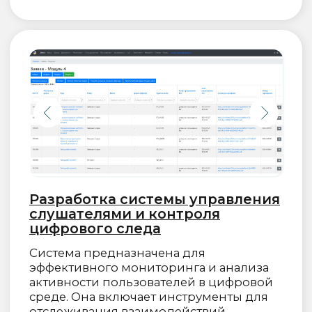
Места осуществления образовательной
деятельности:
Обучение слушателей осуществляется
исключительно с помощью систем
электронного обучения и дистанционных
образовательных технологий.
Информация
О нас
Лицензия на ведение образовательной
деятельности
Договор-оферта
Политика конфиденциальности
Политика обработки персональных данных
Правовая информация
Сведения об образовательной организации