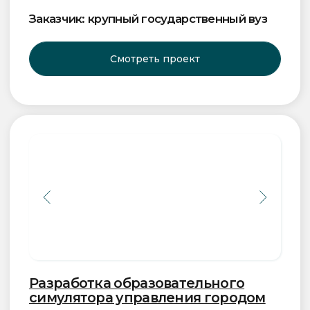
Отчетность»
Образовательный экономический
симулятор, обучение в котором
максимально приближено к реальности.
Создан для освоения и отработки новых
знаний и навыков, объединяет в себе
опыт преподавателей, игропрактиков
Роли
и практик городского управления.
пользователей
Заказчик: крупный государственный вуз
Кабинет
учителя
Мы гордимся тем, что наши
клиенты становятся нашими
партнерами
Мы стремимся к долгосрочным
отношениям, основанным на доверии
и взаимовыгодном сотрудничестве.