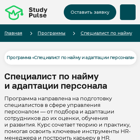
Оставить заявку
Главная
Программы
Специалист по найму
Программа «‎Специалист по найму и адаптации персонала»
Специалист по найму
и адаптации персонала
Программа направлена на подготовку
специалистов в сфере управления
персоналом — от подбора и адаптации
сотрудников до их оценки, обучения
и развития. Курс сочетает теорию и практику,
помогая освоить ключевые инструменты HR-
менеджера и построить карьеру в HR.