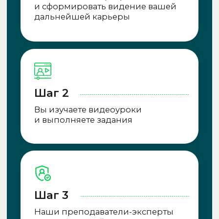
который откроет перед
вами новые карьерные
возможности
Сертификаты и удостоверения в зависимости
от программы и количества академических часов.
Диплом
Удостоверение
Сертификат
Диплом о профессиональной
переподготовке
Выдается после успешного
прохождения курса
Для зачисления необходимо
предоставить скан документа
о высшем или среднем
профессиональном
образовании