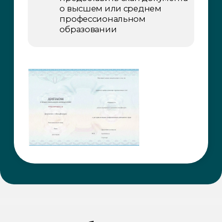
Пн. — пт.: 10:00–19:00
Сб., вс.: выходной
Адрес:
127495, г. Москва, Долгопрудненское шоссе, 3
Места осуществления образовательной
деятельности:
Обучение слушателей осуществляется
исключительно с помощью систем
электронного обучения и дистанционных
образовательных технологий.
Информация
О нас
Лицензия на ведение образовательной