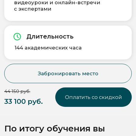
По итогу обучения вы
научитесь
Навыки
Пользоваться основными
программами: Adobe Illustrator,
Photoshop, InDesign и Figma.
Создавать векторную и растровую
графику для разных целей.
Разрабатывать макеты для печатной
и цифровой продукции.
Подбирать цветовые палитры,
шрифты и визуальные образы
с учётом задач дизайна.
Работать с лицензионными
материалами и готовить проекты для
портфолио.
Эффективно презентовать свои
работы через мокапы и онлайн-
платформы.