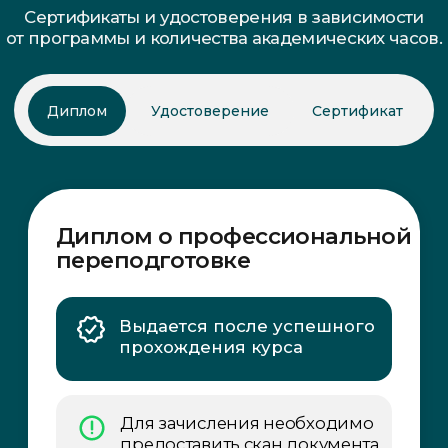
Записаться на консультацию
Перейти к оплате
Наверх
Контакты
Контактный телефон:
+7 (495) 191-86-10
Адреса электронной почты:
info@studypulse.ru
info@pulsarcenter.ru
Режим работы: