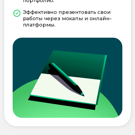
зачислим вас в наш «Карьерный
центр», в котором вы сможете:
получить рекомендации
по составлению резюме;
подготовиться к прохождению
собеседований;
воспользоваться консультацией
HR-специалиста;
получить доступ к закрытому
Телеграм-каналу с актуальными
вакансиями наших партнеров.
Узнать подробнее
Обучение проходит
по программе
«Графический дизайнер:
вход в профессию»