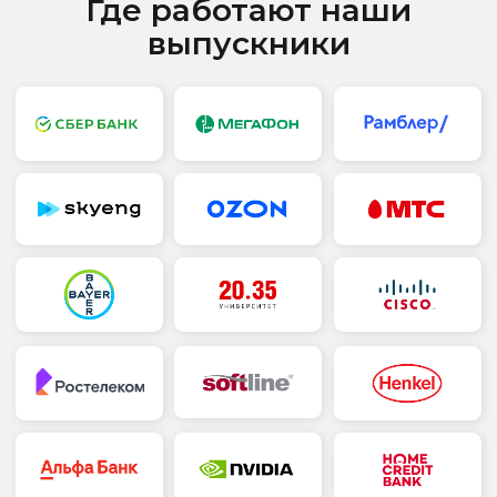
деятельности
Договор-оферта
Политика конфиденциальности
Политика обработки персональных данных
Правовая информация
Сведения об образовательной организации
Обучение
Наши программы
Помощь и контакты
Отзывы
Преподаватели
Профориентация
Услуги
Аккредитация в Министерстве цифрового
развития, связи и массовых коммуникаций РФ
Банковские реквизиты:
ООО «Банк Точка»
РС: 40702810301500117191
КС: 30101810745374525104
БИК: 044525104