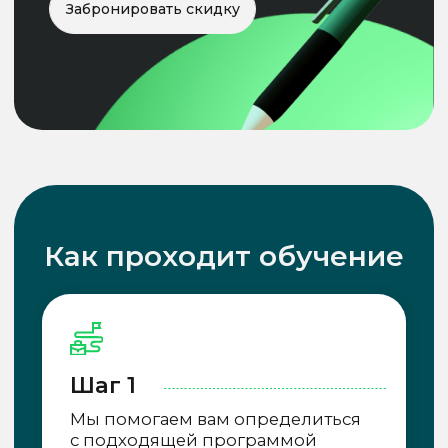
Савинкова Дарья Павловна
Преподаватель-практик, эксперт-
консультант.
Специализируется на разработке
фирменного стиля, цифрового
дизайна и маркетинговых
материалов.
Владеет Adobe Creative Suite,
типографикой и визуальной
композицией.
Узнать подробнее
Получите документ,