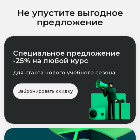
Шаг 3
Наши преподаватели-эксперты
проводят онлайн-консультации
и дают вам обратную связь
по выполненным заданиям
Шаг 4
Вы проходите итоговую
аттестацию и получаете документ,
подтверждающий успешное
освоение программы