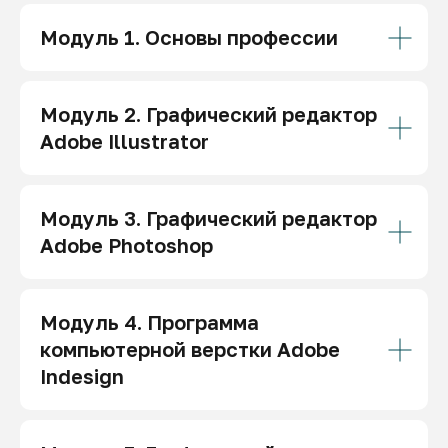
Модуль 1. Основы профессии
Модуль 2. Графический редактор
Курс
«Мотивация» в подарок
Adobe Illustrator
при покупке любого курса
Забронировать скидку
Модуль 3. Графический редактор
Adobe Photoshop
Дополнительная скидка 7%
Модуль 4. Программа
при оплате курса сразу
компьютерной верстки Adobe
после консультации
Indesign
Забронировать скидку